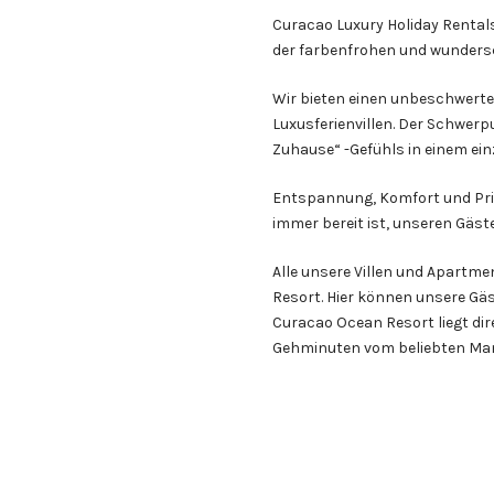
Curacao Luxury Holiday Rentals 
der farbenfrohen und wundersc
Wir bieten einen unbeschwert
Luxusferienvillen. Der Schwerp
Zuhause“ -Gefühls in einem ei
Entspannung, Komfort und Pri
immer bereit ist, unseren Gäste
Alle unsere Villen und Apartm
Resort. Hier können unsere Gä
Curacao Ocean Resort liegt di
Gehminuten vom beliebten Mam