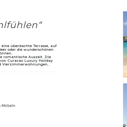
hlfühlen“
 eine überdachte Terrasse,
auf
eer oder die wunderschönen
können.
ine romantische Auszeit.
Die
von Curacao Luxury Holiday
und Vierzimmerwohnungen..
n Möbeln