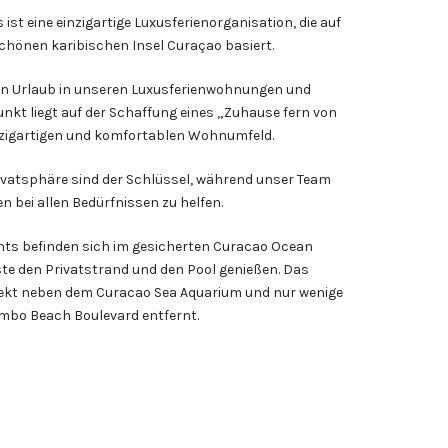
ist eine einzigartige Luxusferienorganisation, die auf
hönen karibischen Insel Curaçao basiert.
en Urlaub in unseren Luxusferienwohnungen und
unkt liegt auf der Schaffung eines „Zuhause fern von
nzigartigen und komfortablen Wohnumfeld.
vatsphäre sind der Schlüssel, während unser Team
n bei allen Bedürfnissen zu helfen.
ents befinden sich im gesicherten Curacao Ocean
ste den Privatstrand und den Pool genießen. Das
rekt neben dem Curacao Sea Aquarium und nur wenige
bo Beach Boulevard entfernt.